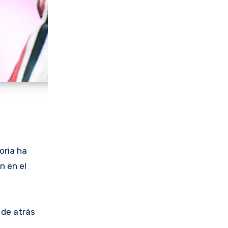
oria ha
n en el
 de atrás