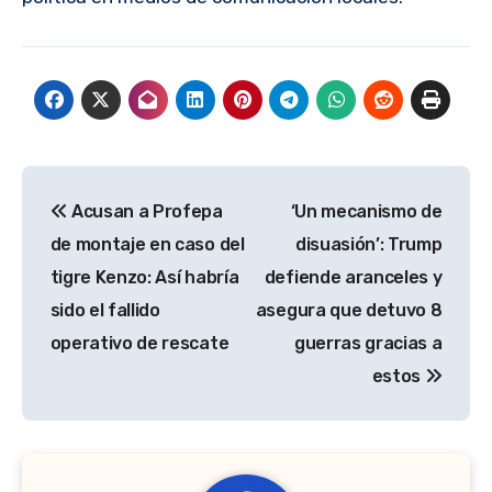
Navegación
Acusan a Profepa
‘Un mecanismo de
de
de montaje en caso del
disuasión’: Trump
entradas
tigre Kenzo: Así habría
defiende aranceles y
sido el fallido
asegura que detuvo 8
operativo de rescate
guerras gracias a
estos