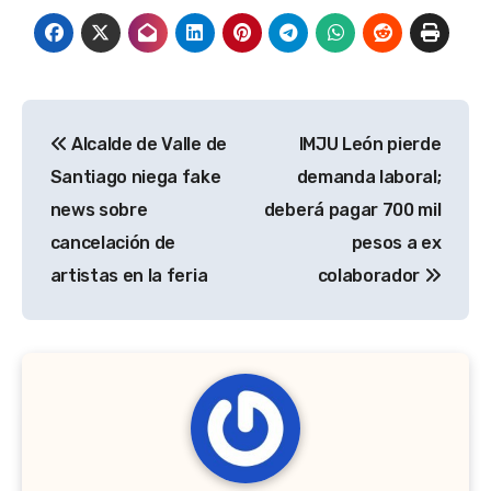
Navegación
Alcalde de Valle de
IMJU León pierde
de
Santiago niega fake
demanda laboral;
entradas
news sobre
deberá pagar 700 mil
cancelación de
pesos a ex
artistas en la feria
colaborador