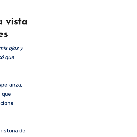
a vista
es
is ojos y
có que
speranza,
o que
cciona
historia de