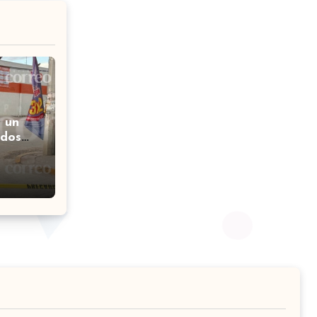
 un
 dos