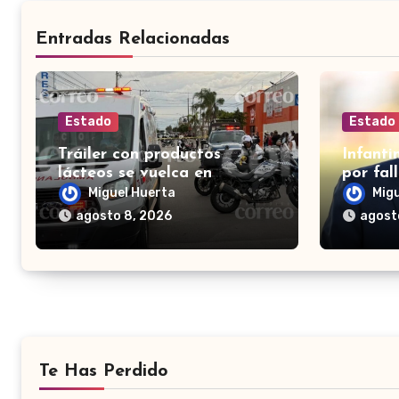
Entradas Relacionadas
Estado
Estado
Tráiler con productos
Infanti
lácteos se vuelca en
por fal
Irapuato; vecinos roban
proyect
Miguel Huerta
Mig
carga en lugar de auxiliar a
privada
agosto 8, 2026
agost
heridos
Te Has Perdido