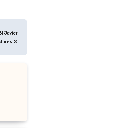
6! Javier
adores