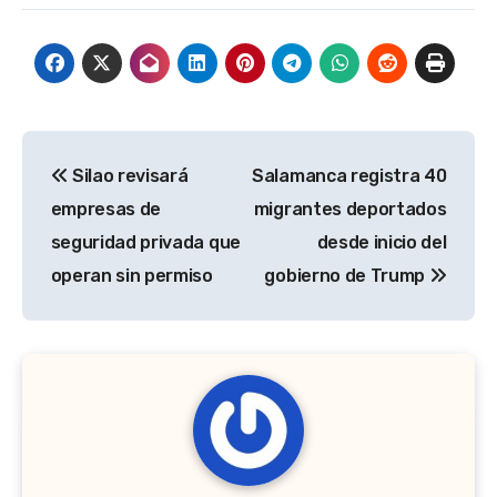
Navegación
Silao revisará
Salamanca registra 40
de
empresas de
migrantes deportados
entradas
seguridad privada que
desde inicio del
operan sin permiso
gobierno de Trump