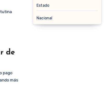
Estado
atutina
Nacional
ar de
to pago
umando más