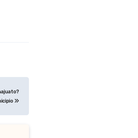
najuato?
icipio