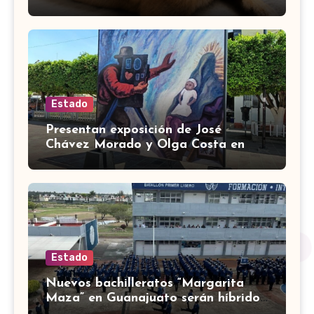
muchos se unen para apoyar
Estado
Presentan exposición de José
Chávez Morado y Olga Costa en
Plaza Libertad de Silao
Estado
Nuevos bachilleratos “Margarita
Maza” en Guanajuato serán híbridos
con 4 horas presenciales diarias