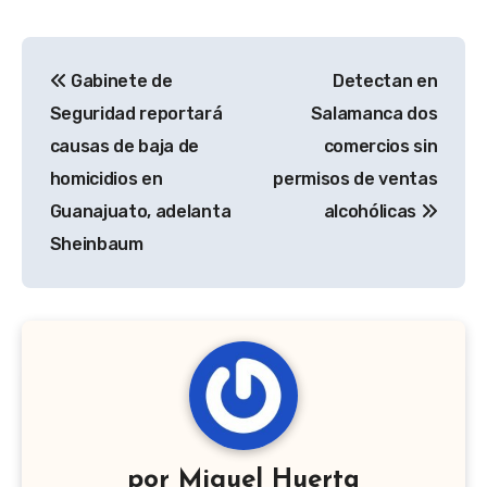
Navegación
Gabinete de
Detectan en
de
Seguridad reportará
Salamanca dos
entradas
causas de baja de
comercios sin
homicidios en
permisos de ventas
Guanajuato, adelanta
alcohólicas
Sheinbaum
por
Miguel Huerta