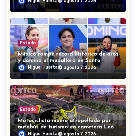
muerto en León
Miguel Huerta
agosto 7, 2026
Estado
México rompe récord histórico de oros
y domina el medallero en Santo
Domingo 2026
Miguel Huerta
agosto 7, 2026
Estado
Motociclista muere atropellado por
autobús de turismo en carretera León-
San Francisco del Rincón
Miguel Huerta
agosto 7, 2026