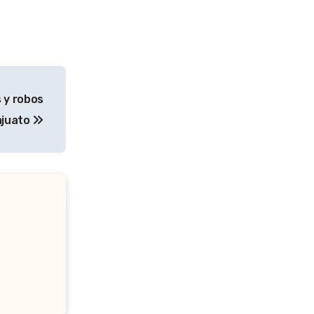
s y robos
ajuato