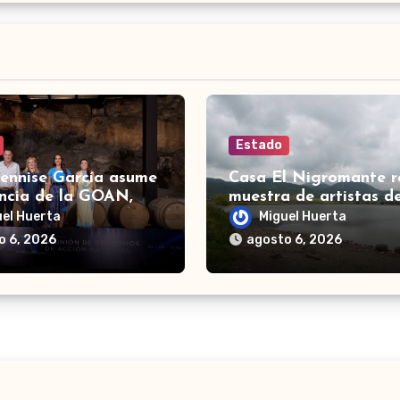
Estado
Dennise García asume
Casa El Nigromante r
encia de la GOAN,
muestra de artistas d
ción de gobernadores
Ranchero Pandillero
uel Huerta
Miguel Huerta
ión Nacional
o 6, 2026
agosto 6, 2026