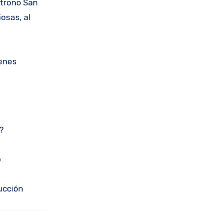
atrono San
osas, al
ienes
?
o
ucción