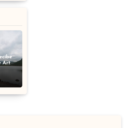
ecibe
e Arte