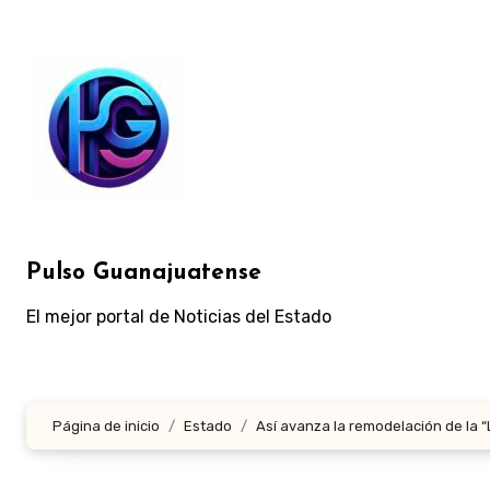
Ir
al
contenido
Pulso Guanajuatense
El mejor portal de Noticias del Estado
Página de inicio
Estado
Así avanza la remodelación de la “