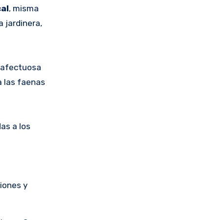
cal
, misma
a jardinera,
a afectuosa
a las faenas
as a los
iones y