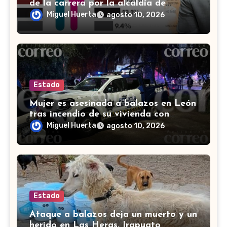
de la carrera por la alcaldía de
Cortazar
Miguel Huerta
agosto 10, 2026
Estado
Mujer es asesinada a balazos en León
tras incendio de su vivienda con
bombas molotov
Miguel Huerta
agosto 10, 2026
Estado
Ataque a balazos deja un muerto y un
herido en Las Heras, Irapuato