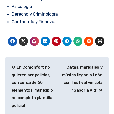
Psicología
Derecho y Criminología
Contaduría y Finanzas
Navegación
En Comonfort no
Catas, maridajes y
de
quieren ser policías;
música llegan a León
entradas
con cerca de 60
con festival vinícola
elementos, municipio
“Sabor a Vid”
no completa plantilla
policial