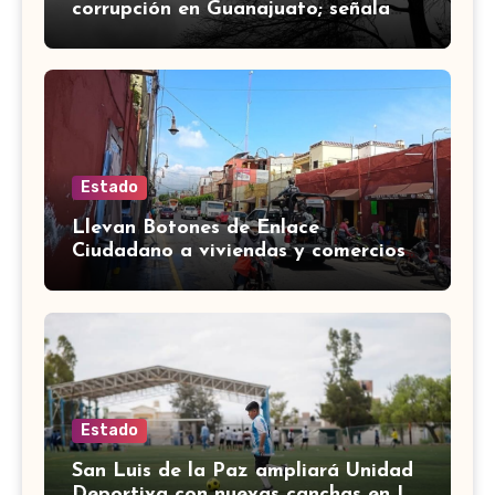
corrupción en Guanajuato; señala
desfalco de 107 mdp en Apaseo el
Alto
Estado
Llevan Botones de Enlace
Ciudadano a viviendas y comercios
de Yuriria
Estado
San Luis de la Paz ampliará Unidad
Deportiva con nuevas canchas en La