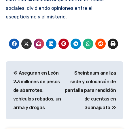
sociales, dividiendo opiniones entre el
escepticismo y el misterio.
Navegación
Aseguran en León
Sheinbaum analiza
de
2.3 millones de pesos
sede y colocación de
entradas
de abarrotes,
pantalla para rendición
vehículos robados, un
de cuentas en
arma y drogas
Guanajuato