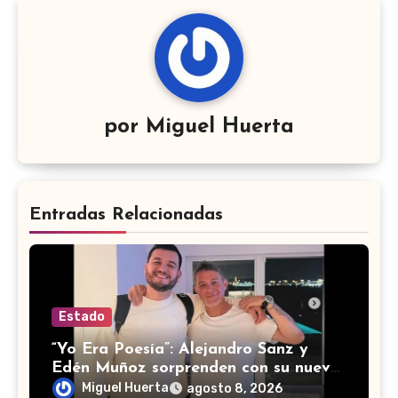
por
Miguel Huerta
Entradas Relacionadas
Estado
“Yo Era Poesía”: Alejandro Sanz y
Edén Muñoz sorprenden con su nueva
colaboración
Miguel Huerta
agosto 8, 2026