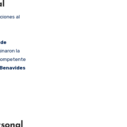
al
ciones al
 de
inaron la
d competente
 Benavides
rsonal