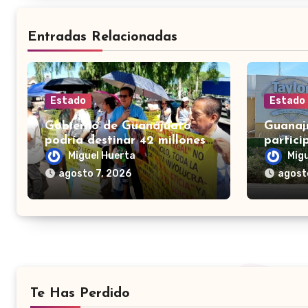
Entradas Relacionadas
Estado
Estado
Gobierno de Guanajuato
Guanaju
podría destinar 42 millones
partici
de pesos para víctimas de
México
Miguel Huerta
Mig
Punto Legal
mañan
agosto 7, 2026
agost
Te Has Perdido