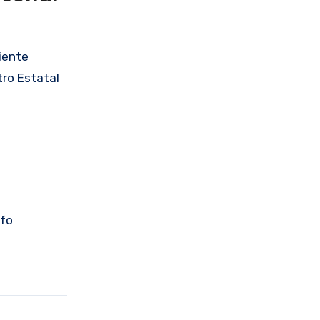
iente
tro Estatal
ifo