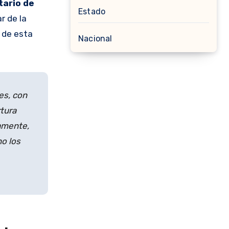
ario de
Estado
r de la
 de esta
Nacional
es, con
tura
iamente,
no los