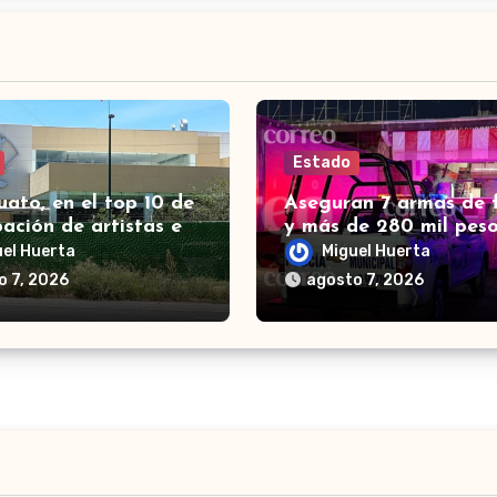
Estado
ato, en el top 10 de
Aseguran 7 armas de 
pación de artistas en
y más de 280 mil peso
 Canta, señalan en
León en un día; hay 4
uel Huerta
Miguel Huerta
era
detenidos
o 7, 2026
agosto 7, 2026