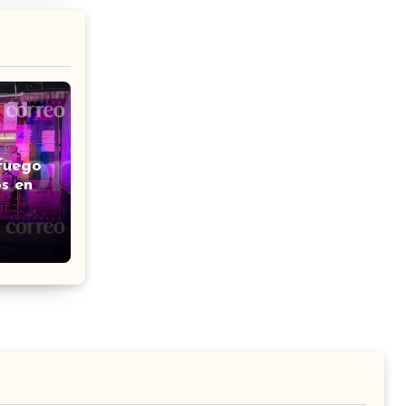
fuego
s en