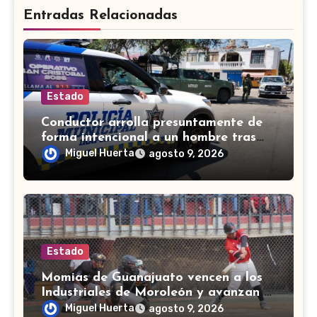
Entradas Relacionadas
Estado
Conductor arrolla presuntamente de
forma intencional a un hombre tras
una riña en Celaya
Miguel Huerta
agosto 9, 2026
Estado
Momias de Guanajuato vencen a los
Industriales de Moroleón y avanzan a
la final estatal de béisbol
Miguel Huerta
agosto 9, 2026