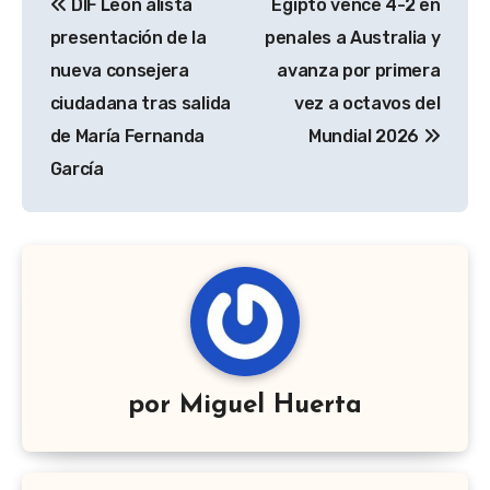
DIF León alista
Egipto vence 4-2 en
de
presentación de la
penales a Australia y
entradas
nueva consejera
avanza por primera
ciudadana tras salida
vez a octavos del
de María Fernanda
Mundial 2026
García
por
Miguel Huerta