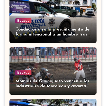
Estado
Conductor arrolla presuntamente de
forma intencional a un hombre tras
una riña en Celaya
Estado
Momias de Guanajuato vencen a los
Industriales de Moroleón y avanzan
a la final estatal de béisbol