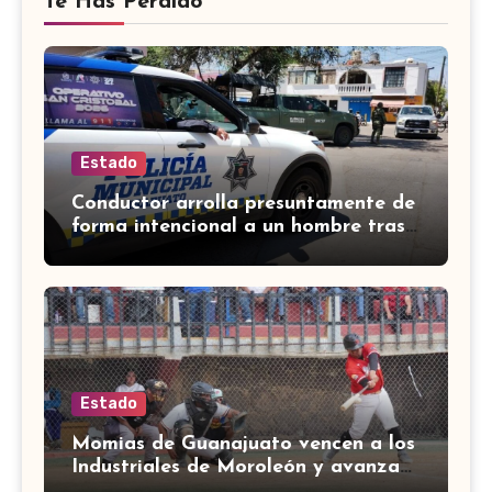
Te Has Perdido
Estado
Conductor arrolla presuntamente de
forma intencional a un hombre tras
una riña en Celaya
Estado
Momias de Guanajuato vencen a los
Industriales de Moroleón y avanzan
a la final estatal de béisbol