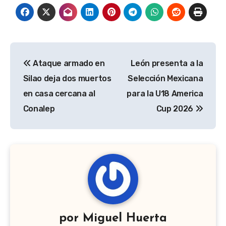
Navegación
Ataque armado en
León presenta a la
de
Silao deja dos muertos
Selección Mexicana
entradas
en casa cercana al
para la U18 America
Conalep
Cup 2026
por
Miguel Huerta