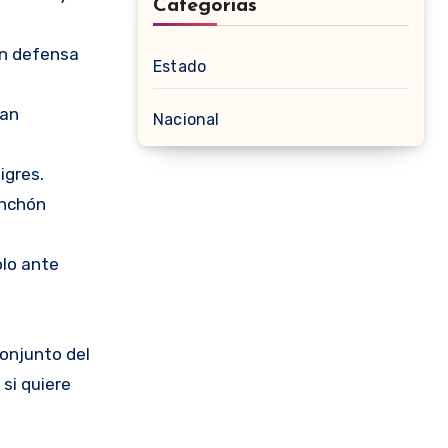
Categorias
 un defensa
Estado
yan
Nacional
igres.
anchón
olo ante
conjunto del
si quiere