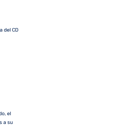
a del CD
o, el
s a su