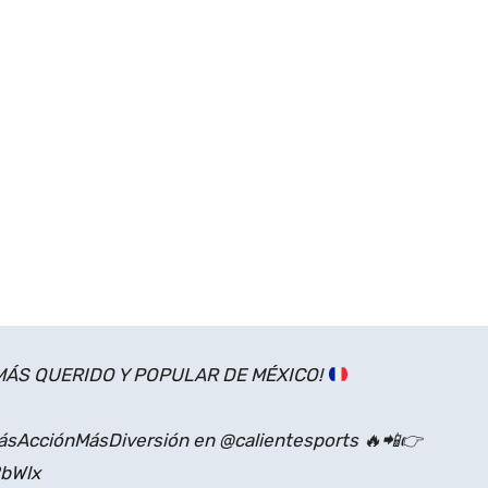
 MÁS QUERIDO Y POPULAR DE MÉXICO!
AcciónMásDiversión en @calientesports 🔥📲👉
2bWlx