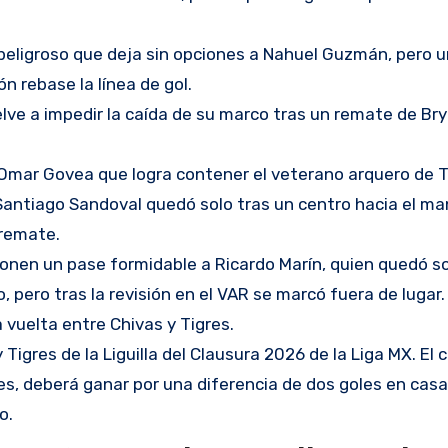
uina peligroso que deja sin opciones a Nahuel Guzmán, pero
n rebase la línea de gol.
uelve a impedir la caída de su marco tras un remate de Br
e Omar Govea que logra contener el veterano arquero de T
. Santiago Sandoval quedó solo tras un centro hacia el m
 remate.
Le ponen un pase formidable a Ricardo Marín, quien quedó s
pero tras la revisión en el VAR se marcó fuera de lugar.
la vuelta entre Chivas y Tigres.
 Tigres de la Liguilla del Clausura 2026 de la Liga MX. El 
s, deberá ganar por una diferencia de dos goles en casa 
o.