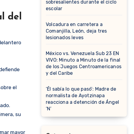
sobresalientes durante el ciclo
escolar
l del
Volcadura en carretera a
Comanjilla, León, deja tres
lesionados leves
delantero
México vs. Venezuela Sub 23 EN
VIVO: Minuto a Minuto de la final
de los Juegos Centroamericanos
 defiende
y del Caribe
sobre el
‘Él sabía lo que pasó’: Madre de
normalista de Ayotzinapa
reacciona a detención de Ángel
iado.
‘N’
rimera, su
tomar mayor