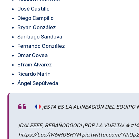
José Castillo
Diego Campillo
Bryan González
Santiago Sandoval
Fernando González
Omar Govea
Efraín Álvarez
Ricardo Marín
Ángel Sepúlveda
¡ESTA ES LA ALINEACIÓN DEL EQUIPO
¡DALEEEE, REBAÑOOOOO! ¡POR LA VUELTA! 🐐#Más
https://t.co/lW6iHG8HYM pic.twitter.com/YlhQp