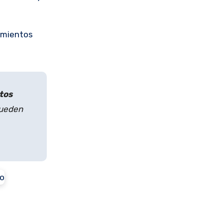
cimientos
tos
pueden