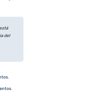
 está
a del
ntos.
ientos.