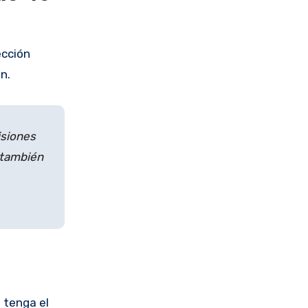
ección
n.
isiones
 también
 tenga el