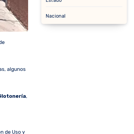
Estado
Nacional
 de
as, algunos
Glotonería
,
ón de Uso y