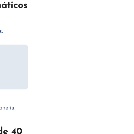
máticos
s.
onería,
de 40