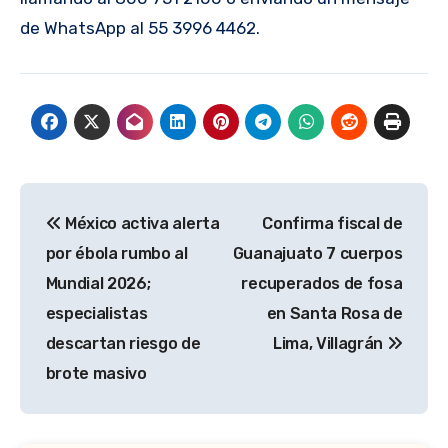
de WhatsApp al 55 3996 4462.
Navegación
México activa alerta
Confirma fiscal de
de
por ébola rumbo al
Guanajuato 7 cuerpos
entradas
Mundial 2026;
recuperados de fosa
especialistas
en Santa Rosa de
descartan riesgo de
Lima, Villagrán
brote masivo