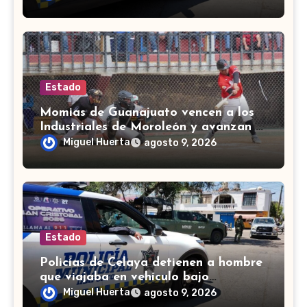
Estado
Momias de Guanajuato vencen a los
Industriales de Moroleón y avanzan a
la final estatal de béisbol
Miguel Huerta
agosto 9, 2026
Estado
Policías de Celaya detienen a hombre
que viajaba en vehículo bajo
investigación
Miguel Huerta
agosto 9, 2026