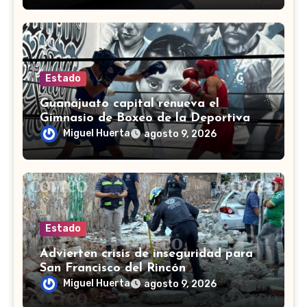
Estado
Guanajuato capital renueva el
Gimnasio de Boxeo de la Deportiva
Torres Landa
Miguel Huerta
agosto 9, 2026
Estado
Advierten crisis de inseguridad para
San Francisco del Rincón
Miguel Huerta
agosto 9, 2026