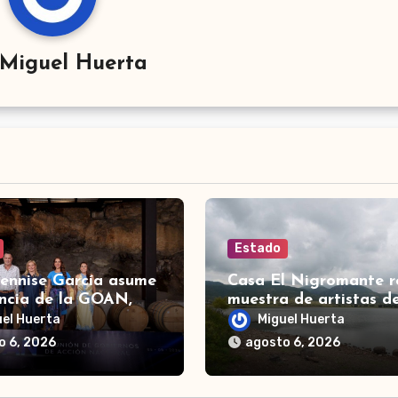
Miguel Huerta
Estado
Dennise García asume
Casa El Nigromante r
encia de la GOAN,
muestra de artistas d
ción de gobernadores
Ranchero Pandillero
uel Huerta
Miguel Huerta
ión Nacional
o 6, 2026
agosto 6, 2026