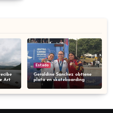
Estado
recibe
Geraldine Sánchez obtiene
e Arte
plata en skateboarding
femenil para México en los
Centroamericanos 2026