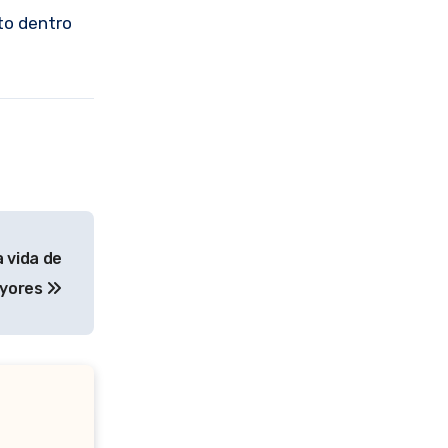
to dentro
a vida de
ayores