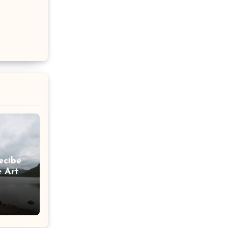
ecibe
e Arte