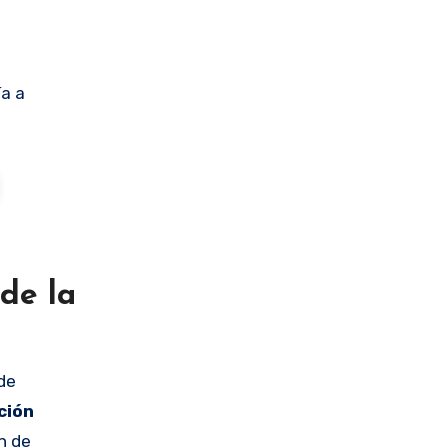
ía a
de la
de
ción
n de