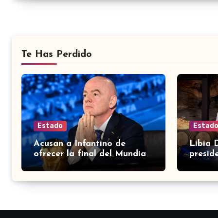
Te Has Perdido
Estado
Estad
Acusan a Infantino de
Libia 
ofrecer la final del Mundial
presid
2030 a Marruecos a cambio
asocia
de apoyo
de Acc