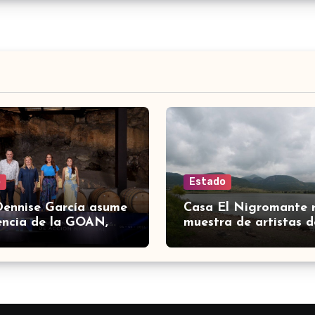
o
Estado
Dennise García asume
Casa El Nigromante 
encia de la GOAN,
muestra de artistas d
ción de gobernadores
Ranchero Pandillero
ión Nacional