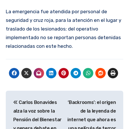
La emergencia fue atendida por personal de
seguridad y cruz roja, para la atención en el lugar y
traslado de los lesionados; del operativo
implementado no se reportan personas detenidas
relacionadas con este hecho.
Navegación
Carlos Bonavides
‘Backrooms’: el origen
de
alza la voz sobre la
de la leyenda de
entradas
Pensión del Bienestar
internet que ahora es
y genera debate en
una película de terror