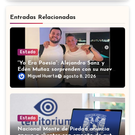
Entradas Relacionadas
Estado
“Yo Era Poesía”: Alejandro Sanz y
Edén Muñoz sorprenden con su nueva
colaboración
Miguel Huerta
agosto 8, 2026
Estado
Nacional Monte de Piedad anuncia