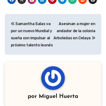
Navegación
Samantha Salas va
Asesinan a mujer en
de
por un nuevo Mundial y
andador de la colonia
entradas
sueña con impulsar al
Arboledas en Celaya
próximo talento leonés
por
Miguel Huerta