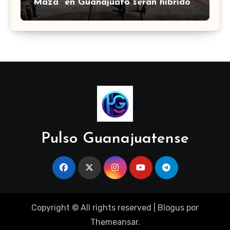
Maza” en Guanajuato serán híbridos
con 4 horas presenciales diarias
Pulso Guanajuatense
Copyright © All rights reserved
|
Blogus
por
Themeansar
.