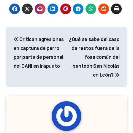
Navegación
Critican agresiones
¿Qué se sabe del caso
de
en captura de perro
de restos fuera de la
entradas
por parte de personal
fosa común del
del CANI en Irapuato
panteón San Nicolás
en León?