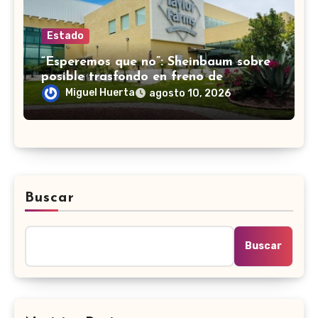
Estado
“Esperemos que no”: Sheinbaum sobre
posible trasfondo en freno de
importación de lechuga de
Miguel Huerta
agosto 10, 2026
Guanajuato a EUA
Buscar
Buscar