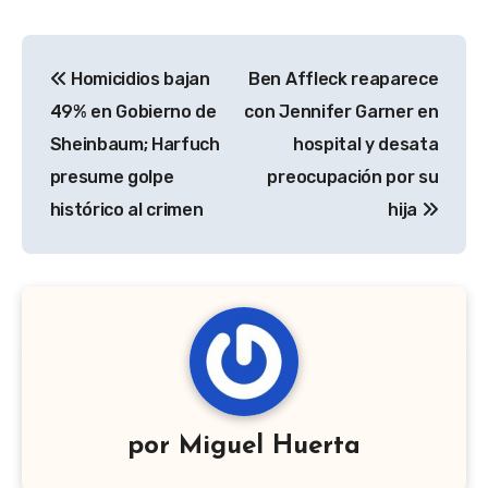
Navegación
Homicidios bajan
Ben Affleck reaparece
de
49% en Gobierno de
con Jennifer Garner en
entradas
Sheinbaum; Harfuch
hospital y desata
presume golpe
preocupación por su
histórico al crimen
hija
por
Miguel Huerta