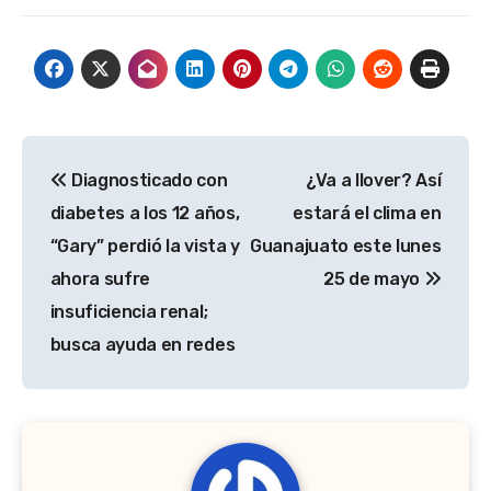
Navegación
Diagnosticado con
¿Va a llover? Así
de
diabetes a los 12 años,
estará el clima en
entradas
“Gary” perdió la vista y
Guanajuato este lunes
ahora sufre
25 de mayo
insuficiencia renal;
busca ayuda en redes