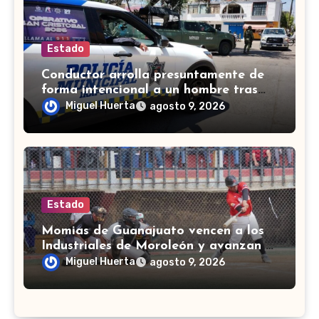
Estado
Conductor arrolla presuntamente de
forma intencional a un hombre tras
una riña en Celaya
Miguel Huerta
agosto 9, 2026
Estado
Momias de Guanajuato vencen a los
Industriales de Moroleón y avanzan a
la final estatal de béisbol
Miguel Huerta
agosto 9, 2026