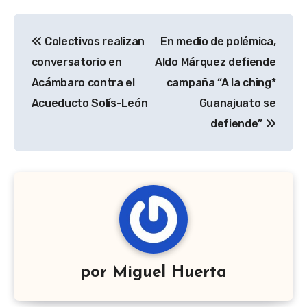
Navegación
Colectivos realizan
En medio de polémica,
de
conversatorio en
Aldo Márquez defiende
entradas
Acámbaro contra el
campaña “A la ching*
Acueducto Solís-León
Guanajuato se
defiende”
por
Miguel Huerta