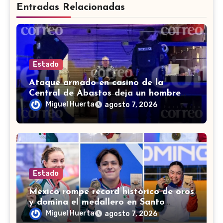
Entradas Relacionadas
Estado
Ataque armado en casino de la
Central de Abastos deja un hombre
muerto en León
Miguel Huerta
agosto 7, 2026
Estado
México rompe récord histórico de oros
y domina el medallero en Santo
Domingo 2026
Miguel Huerta
agosto 7, 2026