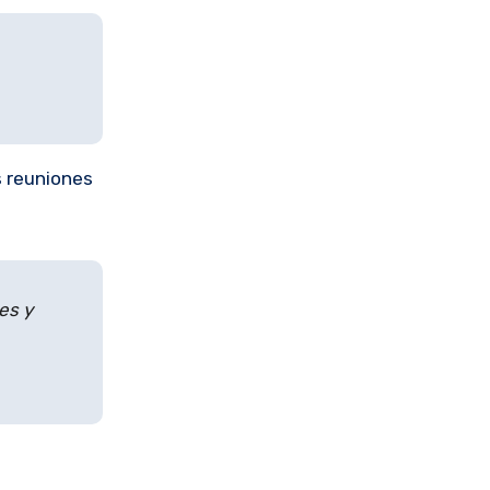
s reuniones
es y