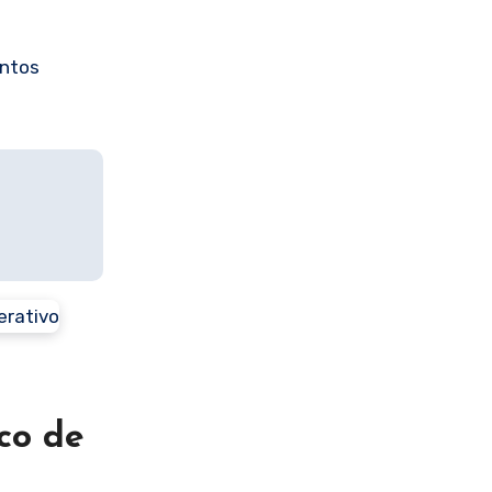
entos
co de