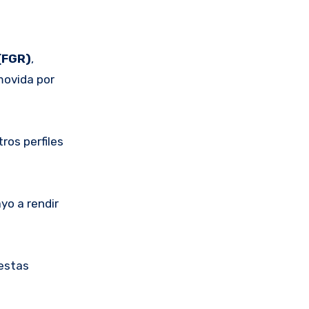
 (FGR)
,
movida por
tros perfiles
yo a rendir
 estas