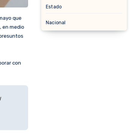
Estado
 mayo que
Nacional
a, en medio
presuntos
borar con
l