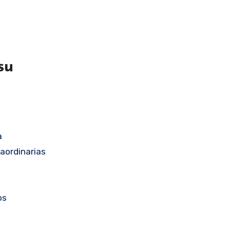
su
a
aordinarias
os