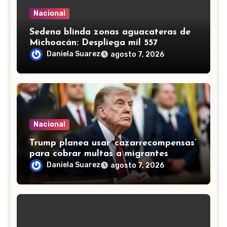
Nacional
Sedena blinda zonas aguacateras de
Michoacán: Despliega mil 557
efectivos de Guardia Nacional y
Daniela Suarez
agosto 7, 2026
Ejército
Nacional
Trump planea usar ‘cazarrecompensas’
para cobrar multas a migrantes
deportados, incluidos mexicanos
Daniela Suarez
agosto 7, 2026