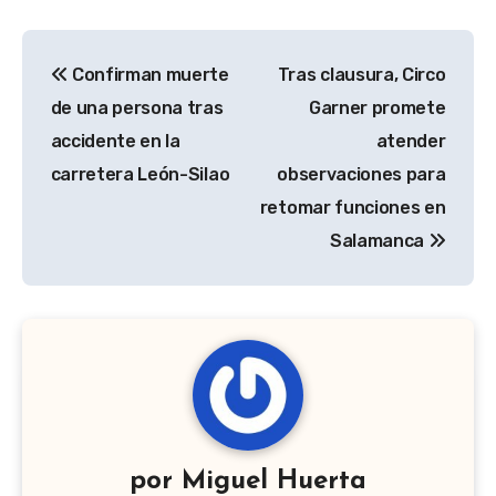
Navegación
Confirman muerte
Tras clausura, Circo
de
de una persona tras
Garner promete
entradas
accidente en la
atender
carretera León-Silao
observaciones para
retomar funciones en
Salamanca
por
Miguel Huerta