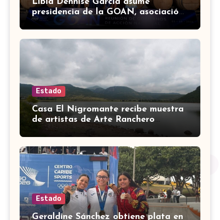
Libia Dennise García asume
presidencia de la GOAN, asociación
de gobernadores de Acción
Nacional
Estado
Casa El Nigromante recibe muestra
de artistas de Arte Ranchero
Pandillero
Estado
Geraldine Sánchez obtiene plata en