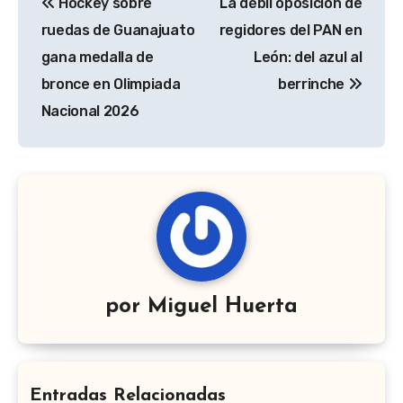
Hockey sobre
La débil oposición de
de
ruedas de Guanajuato
regidores del PAN en
entradas
gana medalla de
León: del azul al
bronce en Olimpiada
berrinche
Nacional 2026
por
Miguel Huerta
Entradas Relacionadas