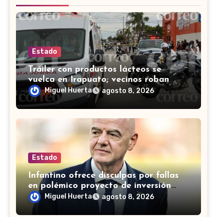
Estado
Tráiler con productos lácteos se
vuelca en Irapuato; vecinos roban
carga en lugar de auxiliar a heridos
Miguel Huerta
agosto 8, 2026
Estado
Infantino ofrece disculpas por fallas
en polémico proyecto de inversión
privada de la FIFA
Miguel Huerta
agosto 8, 2026