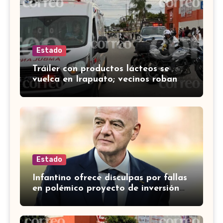
Estado
Tráiler con productos lácteos se
vuelca en Irapuato; vecinos roban
carga en lugar de auxiliar a heridos
Estado
Infantino ofrece disculpas por fallas
en polémico proyecto de inversión
privada de la FIFA