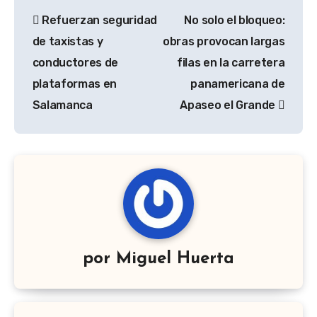
Navegación
Refuerzan seguridad
No solo el bloqueo:
de
de taxistas y
obras provocan largas
entradas
conductores de
filas en la carretera
plataformas en
panamericana de
Salamanca
Apaseo el Grande
por
Miguel Huerta