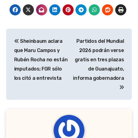
Navegación
Sheinbaum aclara
Partidos del Mundial
de
que Maru Campos y
2026 podrán verse
entradas
Rubén Rocha no están
gratis en tres plazas
imputados; FGR sólo
de Guanajuato,
los citó a entrevista
informa gobernadora