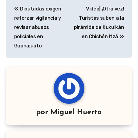
Navegación
Diputadas exigen
Video| ¡Otra vez!
de
reforzar vigilancia y
Turistas suben a la
entradas
revisar abusos
pirámide de Kukulkán
policiales en
en Chichén Itzá
Guanajuato
por
Miguel Huerta