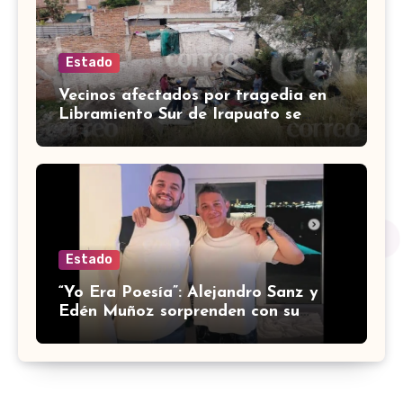
Estado
Vecinos afectados por tragedia en
Libramiento Sur de Irapuato se
preguntan ‘¿quién pagará los
daños?’
Estado
“Yo Era Poesía”: Alejandro Sanz y
Edén Muñoz sorprenden con su
nueva colaboración