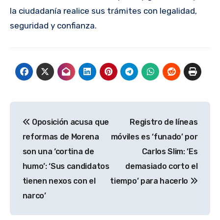
la ciudadanía realice sus trámites con legalidad,
seguridad y confianza.
Navegación
Oposición acusa que
Registro de líneas
de
reformas de Morena
móviles es ‘funado’ por
entradas
son una ‘cortina de
Carlos Slim: ‘Es
humo’: ‘Sus candidatos
demasiado corto el
tienen nexos con el
tiempo’ para hacerlo
narco’