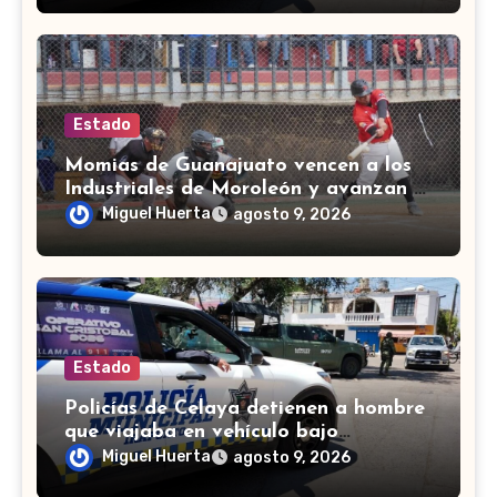
Estado
Momias de Guanajuato vencen a los
Industriales de Moroleón y avanzan a
la final estatal de béisbol
Miguel Huerta
agosto 9, 2026
Estado
Policías de Celaya detienen a hombre
que viajaba en vehículo bajo
investigación
Miguel Huerta
agosto 9, 2026