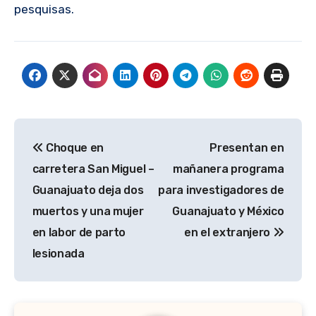
pesquisas.
Navegación
Choque en
Presentan en
de
carretera San Miguel –
mañanera programa
entradas
Guanajuato deja dos
para investigadores de
muertos y una mujer
Guanajuato y México
en labor de parto
en el extranjero
lesionada