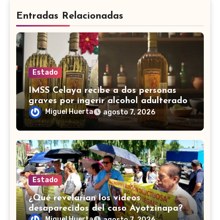
Entradas Relacionadas
Estado
IMSS Celaya recibe a dos personas
graves por ingerir alcohol adulterado
Miguel Huerta
agosto 7, 2026
Estado
¿Qué revelarían los videos
desaparecidos del caso Ayotzinapa?
Esto explicó Ángela Buitrago
Miguel Huerta
agosto 7, 2026