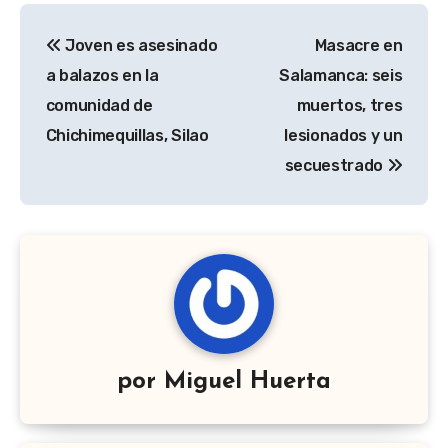
Navegación
Joven es asesinado
Masacre en
de
a balazos en la
Salamanca: seis
entradas
comunidad de
muertos, tres
Chichimequillas, Silao
lesionados y un
secuestrado
por
Miguel Huerta