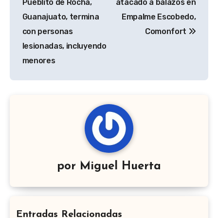
Pueblito de Rocha,
atacado a balazos en
entradas
Guanajuato, termina
Empalme Escobedo,
con personas
Comonfort
lesionadas, incluyendo
menores
por
Miguel Huerta
Entradas Relacionadas