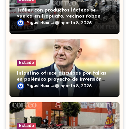
Tráiler con productos lácteos se
vuelca en Irapuato; vecinos roban
carga en lugar de auxiliar a heridos
Miguel Huerta
agosto 8, 2026
Estado
Infantino ofrece disculpas por fallas
en polémico proyecto de inversión
privada de la FIFA
Miguel Huerta
agosto 8, 2026
Estado