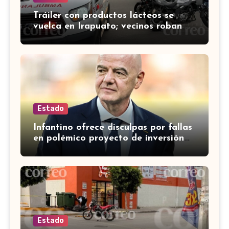
Tráiler con productos lácteos se
vuelca en Irapuato; vecinos roban
carga en lugar de auxiliar a heridos
Estado
Infantino ofrece disculpas por fallas
en polémico proyecto de inversión
privada de la FIFA
Estado