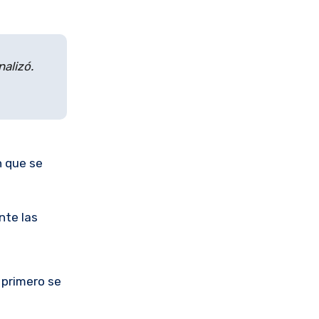
alizó.
n que se
nte las
 primero se