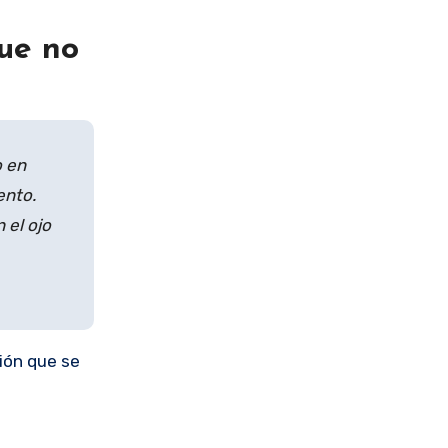
ue no
o en
ento.
 el ojo
ión que se