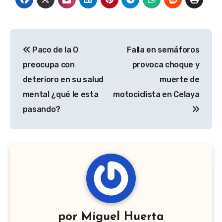
Navegación
Paco de la O
Falla en semáforos
de
preocupa con
provoca choque y
entradas
deterioro en su salud
muerte de
mental ¿qué le esta
motociclista en Celaya
pasando?
por
Miguel Huerta