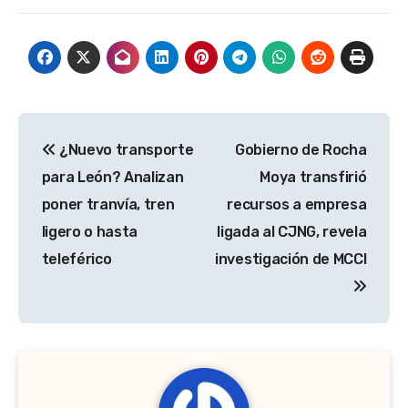
Navegación
¿Nuevo transporte
Gobierno de Rocha
de
para León? Analizan
Moya transfirió
entradas
poner tranvía, tren
recursos a empresa
ligero o hasta
ligada al CJNG, revela
teleférico
investigación de MCCI