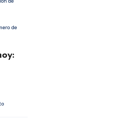
lón de
úmero de
hoy:
to