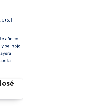
 Gto. |
nte año en
y pelirrojo,
layera
con la