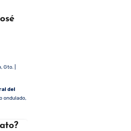
José
 Gto. |
ral del
ro ondulado,