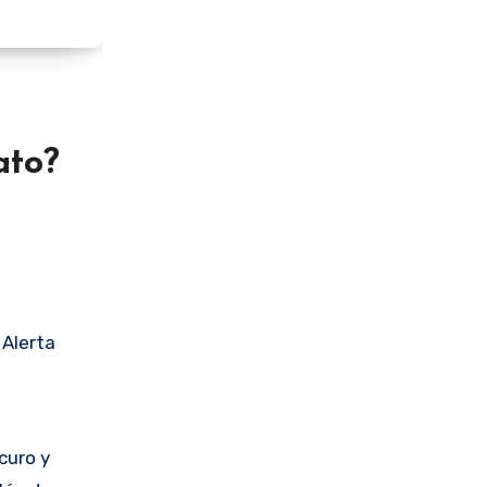
ato?
 Alerta
scuro y