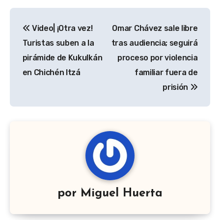
Navegación
Video| ¡Otra vez!
Omar Chávez sale libre
de
Turistas suben a la
tras audiencia; seguirá
entradas
pirámide de Kukulkán
proceso por violencia
en Chichén Itzá
familiar fuera de
prisión
por
Miguel Huerta