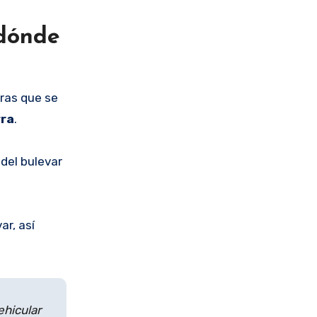
 dónde
bras que se
rra
.
 del bulevar
ar, así
ehicular