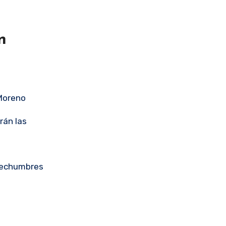
n
 Moreno
rán las
 techumbres