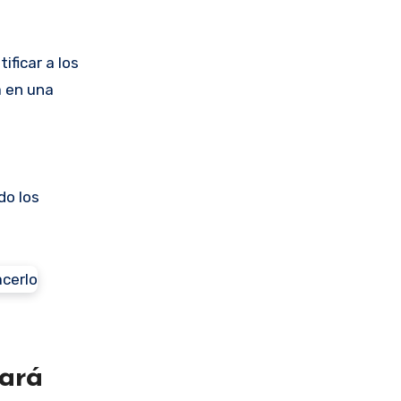
ficar a los
a en una
do los
cará