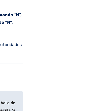
mando “N”,
o “N”,
 autoridades
Valle de
recida