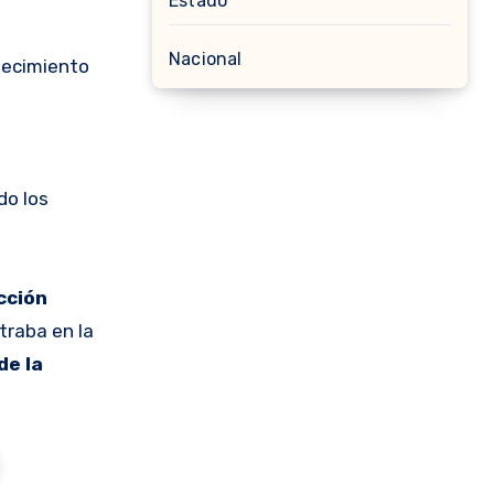
Estado
Nacional
adecimiento
do los
cción
traba en la
de la