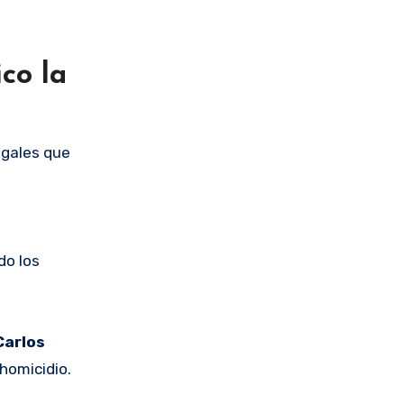
co la
egales que
do los
Carlos
 homicidio.