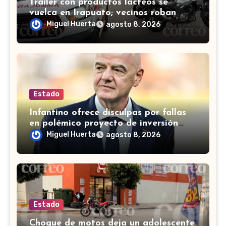
Tráiler con productos lácteos se
vuelca en Irapuato; vecinos roban
carga en lugar de auxiliar a heridos
Miguel Huerta
agosto 8, 2026
Estado
Infantino ofrece disculpas por fallas
en polémico proyecto de inversión
privada de la FIFA
Miguel Huerta
agosto 8, 2026
Estado
Choque de motos deja un adolescente