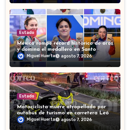
Estado
México rompe récord histórico de oros
y domina el medallero en Santo
Domingo 2026
Miguel Huerta
agosto 7, 2026
Estado
Motociclista muere atropellado por
autobús de turismo en carretera León-
San Francisco del Rincón
Miguel Huerta
agosto 7, 2026